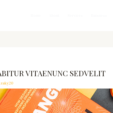
Home
About
Services
Buisness
BITUR VITAENUNC SEDVELIT
y
zaky20