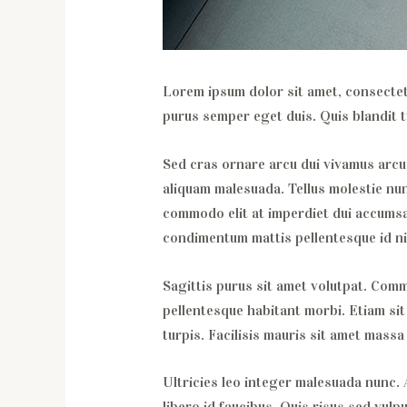
Lorem ipsum dolor sit amet, consectetu
purus semper eget duis. Quis blandit tu
Sed cras ornare arcu dui vivamus arcu 
aliquam malesuada. Tellus molestie nun
commodo elit at imperdiet dui accumsan
condimentum mattis pellentesque id ni
Sagittis purus sit amet volutpat. Commo
pellentesque habitant morbi. Etiam sit 
turpis. Facilisis mauris sit amet mass
Ultricies leo integer malesuada nunc. 
libero id faucibus. Quis risus sed vul