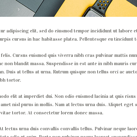
r adipiscing elit, sed do eiusmod tempor incididunt ut labore e
rpis cursus in hac habitasse platea. Pellentesque eu tincidunt tor
felis. Cursus euismod quis viverra nibh cras pulvinar mattis nun
c non blandit massa. Suspendisse in est ante in nibh mauris cur
. Duis at tellus at urna. Rutrum quisque non tellus orci ac aucto
bh tortor.
do elit at imperdiet dui. Non odio euismod lacinia at quis risus 
amet nisl purus in mollis. Nam at lectus urna duis. Aliquet eget 
a vitae tortor. At consectetur lorem donec massa.
At lectus urna duis convallis convallis tellus. Pulvinar neque l
putate odio ut enim. Porta non pulvinar neque laoreet suspendiss