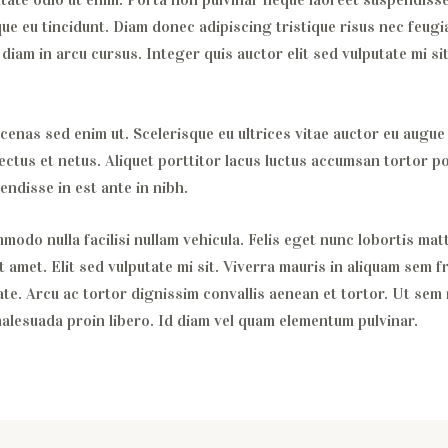
que eu tincidunt. Diam donec adipiscing tristique risus nec feug
am in arcu cursus. Integer quis auctor elit sed vulputate mi sit
cenas sed enim ut. Scelerisque eu ultrices vitae auctor eu augue
ectus et netus. Aliquet porttitor lacus luctus accumsan tortor p
endisse in est ante in nibh.
mmodo nulla facilisi nullam vehicula. Felis eget nunc lobortis ma
t amet. Elit sed vulputate mi sit. Viverra mauris in aliquam sem f
ate. Arcu ac tortor dignissim convallis aenean et tortor. Ut sem 
malesuada proin libero. Id diam vel quam elementum pulvinar.